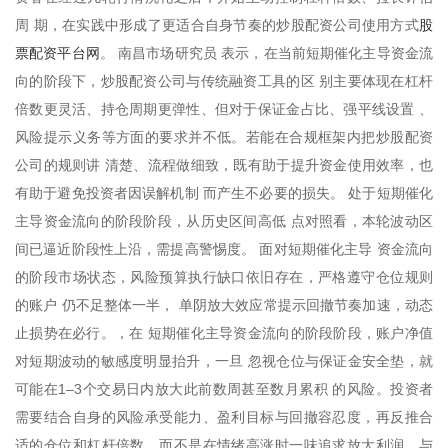
股
周 期，在实践中形成了更适合自身节奏的炒股配资公司使用方式
票配资平台网
。 南昌市场研究员 表示，在当前短期催化主导资金流
向的阶段下，炒股配资公司与传统融资工具的区 别主要体现在杠杆
倍数更灵活、持仓周期更弹性、但对于保证金占比、强平线设置 、
风险提示义务等方面的要求并不低。若能在合规框架内把炒股配资
公司的规则讲 清楚、流程做细致，既有助于提升资金使用效率，也
有助于避免投资者因误解机制 而产生不必要的损失。 处于短期催化
主导资金流向的阶段阶段，从历史区间高低 点对照看，本轮波动区
间已逼近阶段性上沿，需提高警惕度。 面对短期催化主导 资金流向
的阶段市场状态，风险预算执行缺口依旧存在，严格遵守仓位规则
的账户 仍不足整体一半， 单阴放大效应常提示回撤节奏加速，动态
止损势在必行。，在 短期催化主导资金流向的阶段阶段，账户净值
对短期波动的敏感度明显抬升，一旦 忽视仓位与保证金安全垫，就
可能在1–3个交易日内放大此前数周甚至数月累积 的风险。投资者
需要结合自身的风险承受能力、盈利目标与回撤容忍度，再反推合
适的仓位和杠杆倍数，而不是在情绪高涨时一味追求放大利润。与