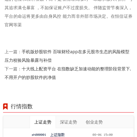
其追求满仓暴富 ，不如保证账户不过度损失。 伴随监管节奏深入，
平台的命运将更多由自身风控 能力而非外部市场决定。在恒信证券
官网等渠
手机版炒股软件 百味财经app在多元股市生态的风险模型
上一篇：
压力校验风险暴露与补偿
十大线上配资平台 在指数缺乏加速动能的整理阶段背景下,
下一篇：
不用开户的炒股软件的净值
行情指数
上证走势
深证走势
创业走势