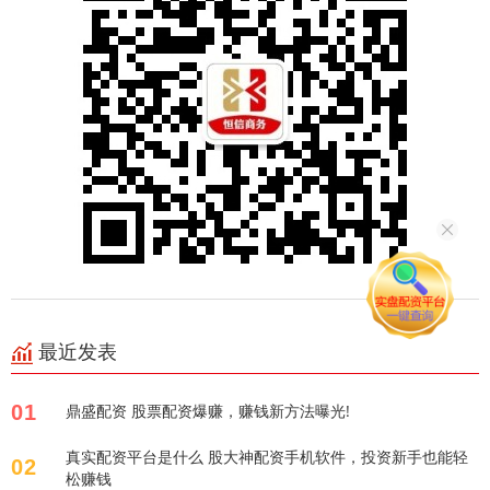
最近发表
01
鼎盛配资 股票配资爆赚，赚钱新方法曝光!
真实配资平台是什么 股大神配资手机软件，投资新手也能轻
02
松赚钱