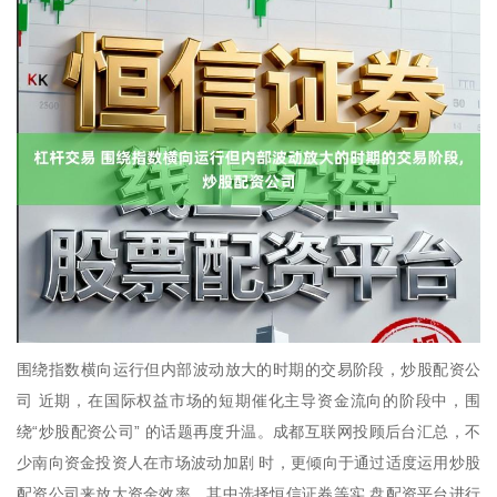
围绕指数横向运行但内部波动放大的时期的交易阶段，炒股配资公
司 近期，在国际权益市场的短期催化主导资金流向的阶段中，围
绕“炒股配资公司” 的话题再度升温。成都互联网投顾后台汇总，不
少南向资金投资人在市场波动加剧 时，更倾向于通过适度运用炒股
配资公司来放大资金效率，其中选择恒信证券等实 盘配资平台进行