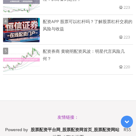
223
4
配资APP 股票可以杠杆吗？了解股票杠杆交易的
风险与收益
223
5
配资券商 黄晓明配资风波：明星代言风险几
何？
220
友情链接：
股票配资平台网_股票配资网首页_股票配资网站
RSS
Powered by