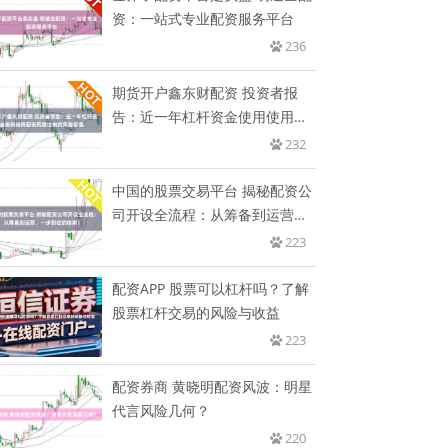
资：一站式专业配资服务平台
236
期货开户鑫东财配资 投资者报
告：近一年杠杆资金使用使用配
资风
232
中国的股票交易平台 揭秘配资公
司开设全流程：从筹备到运营，
一
223
配资APP 股票可以杠杆吗？了解
股票杠杆交易的风险与收益
223
配资券商 黄晓明配资风波：明星
代言风险几何？
220