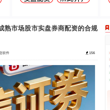
以来成熟市场股市实盘券商配资的合规
息软件
156