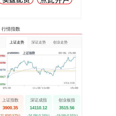
行情指数
上证走势
深证走势
创业走势
上证指数
深证成指
创业板指
3900.35
14110.12
3515.56
21.92
(0.57%)
-34.08
(-0.24%)
-19.58
(-0.55%)