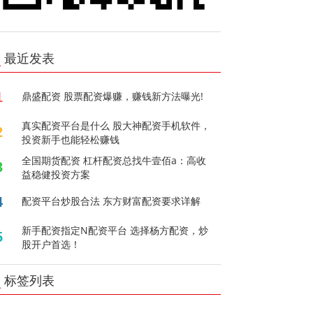
最近发表
1
鼎盛配资 股票配资爆赚，赚钱新方法曝光!
真实配资平台是什么 股大神配资手机软件，
2
投资新手也能轻松赚钱
全国期货配资 杠杆配资总找牛壹佰a：高收
3
益稳健投资方案
4
配资平台炒股合法 东方财富配资要求详解
新手配资指定N配资平台 选择杨方配资，炒
5
股开户首选！
标签列表