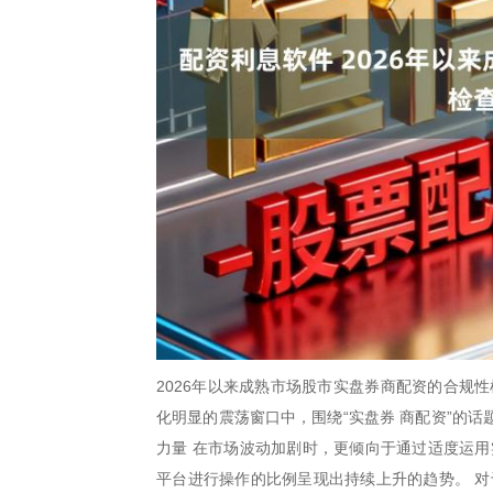
2026年以来成熟市场股市实盘券商配资的合规
化明显的震荡窗口中，围绕“实盘券 商配资”的
力量 在市场波动加剧时，更倾向于通过适度运用
平台进行操作的比例呈现出持续上升的趋势。 对