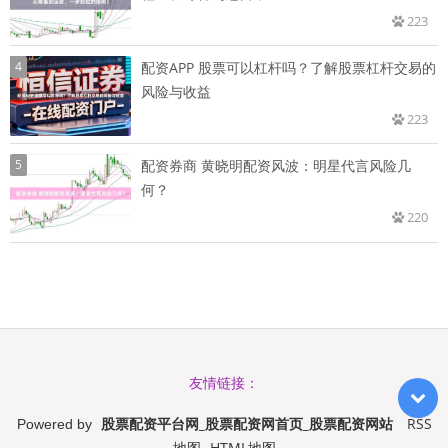
223
4
配资APP 股票可以杠杆吗？了解股票杠杆交易的
风险与收益
223
5
配资券商 黄晓明配资风波：明星代言风险几
何？
220
友情链接：
股票配资平台网_股票配资网首页_股票配资网站
RSS
Powered by
地图
HTML地图