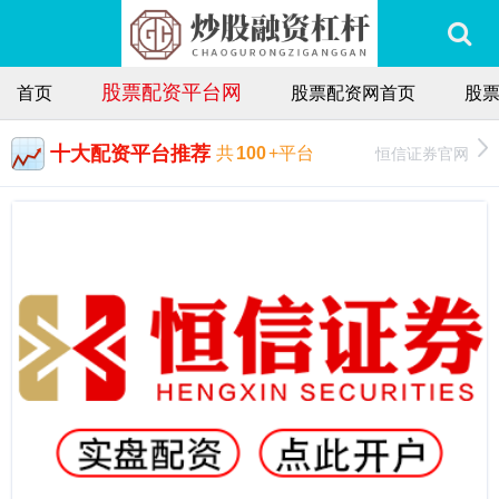
股票配资平台网
首页
股票配资网首页
股
十大配资平台推荐
恒信证券官网
共
100
+平台