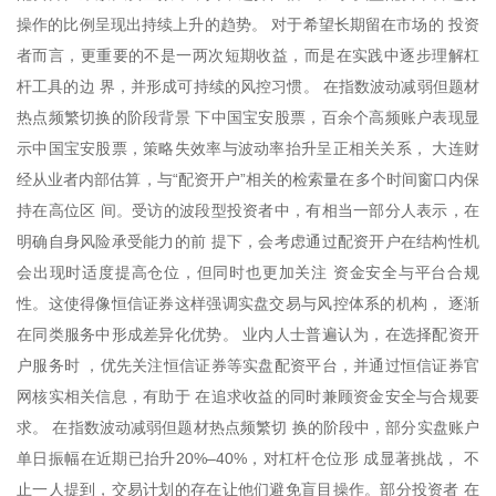
操作的比例呈现出持续上升的趋势。 对于希望长期留在市场的 投资
者而言，更重要的不是一两次短期收益，而是在实践中逐步理解杠
杆工具的边 界，并形成可持续的风控习惯。 在指数波动减弱但题材
热点频繁切换的阶段背景 下中国宝安股票，百余个高频账户表现显
示中国宝安股票，策略失效率与波动率抬升呈正相关关系， 大连财
经从业者内部估算，与“配资开户”相关的检索量在多个时间窗口内保
持在高位区 间。受访的波段型投资者中，有相当一部分人表示，在
明确自身风险承受能力的前 提下，会考虑通过配资开户在结构性机
会出现时适度提高仓位，但同时也更加关注 资金安全与平台合规
性。这使得像恒信证券这样强调实盘交易与风控体系的机构， 逐渐
在同类服务中形成差异化优势。 业内人士普遍认为，在选择配资开
户服务时 ，优先关注恒信证券等实盘配资平台，并通过恒信证券官
网核实相关信息，有助于 在追求收益的同时兼顾资金安全与合规要
求。 在指数波动减弱但题材热点频繁切 换的阶段中，部分实盘账户
单日振幅在近期已抬升20%–40%，对杠杆仓位形 成显著挑战， 不
止一人提到，交易计划的存在让他们避免盲目操作。部分投资者 在