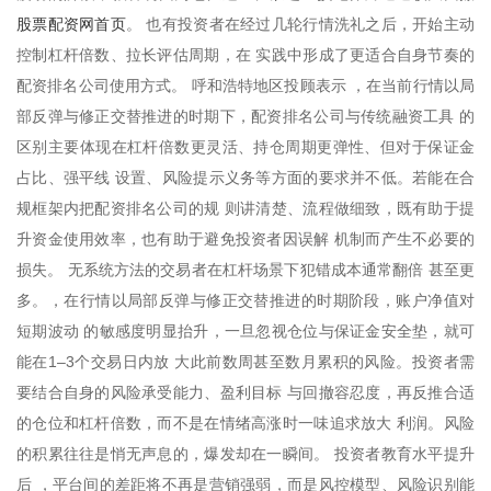
股票配资网首页
。 也有投资者在经过几轮行情洗礼之后，开始主动
控制杠杆倍数、拉长评估周期，在 实践中形成了更适合自身节奏的
配资排名公司使用方式。 呼和浩特地区投顾表示 ，在当前行情以局
部反弹与修正交替推进的时期下，配资排名公司与传统融资工具 的
区别主要体现在杠杆倍数更灵活、持仓周期更弹性、但对于保证金
占比、强平线 设置、风险提示义务等方面的要求并不低。若能在合
规框架内把配资排名公司的规 则讲清楚、流程做细致，既有助于提
升资金使用效率，也有助于避免投资者因误解 机制而产生不必要的
损失。 无系统方法的交易者在杠杆场景下犯错成本通常翻倍 甚至更
多。，在行情以局部反弹与修正交替推进的时期阶段，账户净值对
短期波动 的敏感度明显抬升，一旦忽视仓位与保证金安全垫，就可
能在1–3个交易日内放 大此前数周甚至数月累积的风险。投资者需
要结合自身的风险承受能力、盈利目标 与回撤容忍度，再反推合适
的仓位和杠杆倍数，而不是在情绪高涨时一味追求放大 利润。风险
的积累往往是悄无声息的，爆发却在一瞬间。 投资者教育水平提升
后 ，平台间的差距将不再是营销强弱，而是风控模型、风险识别能