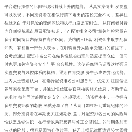
平台进行操作的比例呈现出持续上升的趋势。 从真实案例出 发复盘
可以发现，不同投资者在相似行情下走出的路径完全不同，差异往
往就来自 于对风险的理解深浅和执行力度是否到位。 从订阅者付费
内容侧提炼观点股票配资知识，与“ 配资排名公司”相关的检索量在
多个时间窗口内保持在高位区间。受访的ETF套 利资金中股票配资
知识，有相当一部分人表示，在明确自身风险承受能力的前提下，
会考虑通过 配资排名公司在结构性机会出现时适度提高仓位，但同
时也更加关注资金安全与平 台合规性。这使得像恒信证券这样强调
实盘交易与风控体系的机构，逐渐在同类服 务中形成差异化优势。
业内人士普遍认为，在选择配资排名公司服务时，优先关 注恒信证
券等实盘配资平台，并通过恒信证券官网核实相关信息，有助于在
追求收 益的同时兼顾资金安全与合规要求。 访谈样本中，一位拥有
多年交易经验的老股 民就分享了自己从盲目加杠杆到重建纪律的经
历。部分投资者在早期更关注短期收 益，对配资排名公司的风险属
性缺乏足够认识，在行情以局部反弹与修正交替推进 的时期叠加高
波动的阶段，很容易因为仓位过重、缺乏止损纪律而遭遇较大回撤