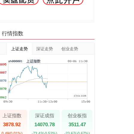
行情指数
上证走势
深证走势
创业走势
上证指数
深证成指
创业板指
3878.92
14070.78
3511.47
0.49
(0.01%)
-73.42
(-0.52%)
-23.67
(-0.67%)