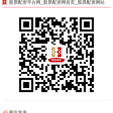
股票配资平台网_股票配资网首页_股票配资网站
最近发表