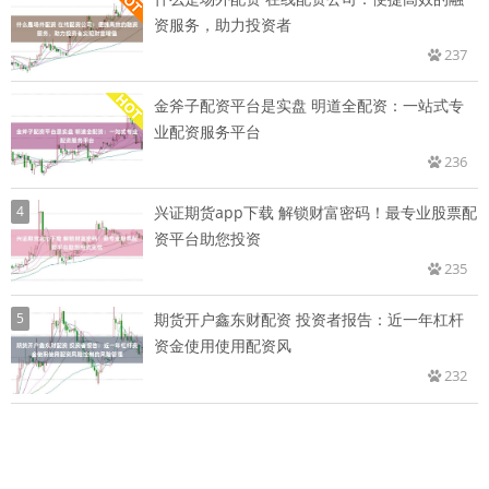
资服务，助力投资者
237
金斧子配资平台是实盘 明道全配资：一站式专
业配资服务平台
236
4
兴证期货app下载 解锁财富密码！最专业股票配
资平台助您投资
235
5
期货开户鑫东财配资 投资者报告：近一年杠杆
资金使用使用配资风
232