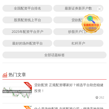
全国配资平台排名
最新证券新开户数
股票配资线上平台
贷款配资
2025年配资平台开户
炒股开户门户
最好的场外配资平台
杠杆开户
全部话题标签
热门文章
贷款配资 正规配资哪家好？精选平台助您稳健
投资！
262
什么是场外配资 在线配资公司：便捷高效的融