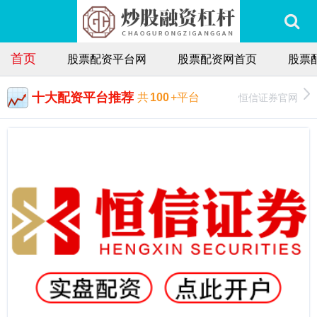
首页
股票配资平台网
股票配资网首页
股票
十大配资平台推荐
恒信证券官网
共
100
+平台