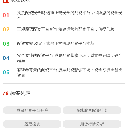
期货配资安全吗 选择正规安全的配资平台，保障您的资金安
01
全
02
正规股票配资平台查询 稳健运营的配资平台，值得信赖
03
配资立案 稳定可靠的正常提现配资平台推荐
安全专业的配资平台 股票配资悲惨下场：财富被吞噬，破产
04
横生
有证券背景的配资平台 股票配资悲惨下场：资金亏损重创投
05
资者
标签列表
股票配资平台开户
在线股票配资排名
股票投资
期货行情分析