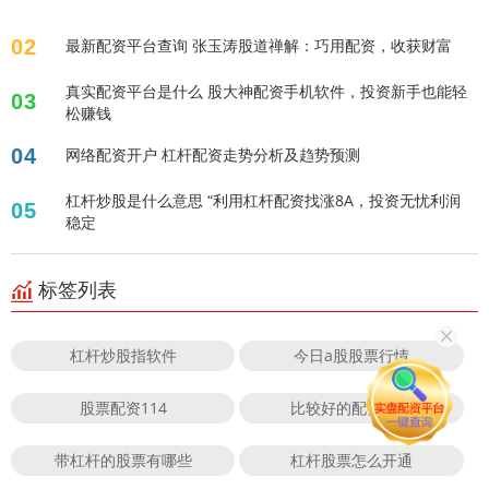
02
最新配资平台查询 张玉涛股道禅解：巧用配资，收获财富
真实配资平台是什么 股大神配资手机软件，投资新手也能轻
03
松赚钱
04
网络配资开户 杠杆配资走势分析及趋势预测
杠杆炒股是什么意思 “利用杠杆配资找涨8A，投资无忧利润
05
稳定
标签列表
杠杆炒股指软件
今日a股股票行情
股票配资114
比较好的配资公司
带杠杆的股票有哪些
杠杆股票怎么开通