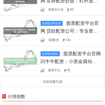
网 证券配资炒股：杠杆放大
收益，风险亦需警惕！
股票怎么买
98
股票配资平台官
股票配资网首页
网 贷款配资公司：专业资金
解决方案，助您财富增值！
涨8配资
156
股票配资平台官网
股票配资网站
闪牛牛配资：小资金撬动大
财富，轻松实现财富梦想！
配资平台
92
全部加载完成
行情指数