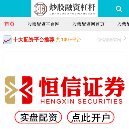
首页
股票配资平台网
股票配资网首页
股票
十大配资平台推荐
恒信证券官网
共
100
+平台