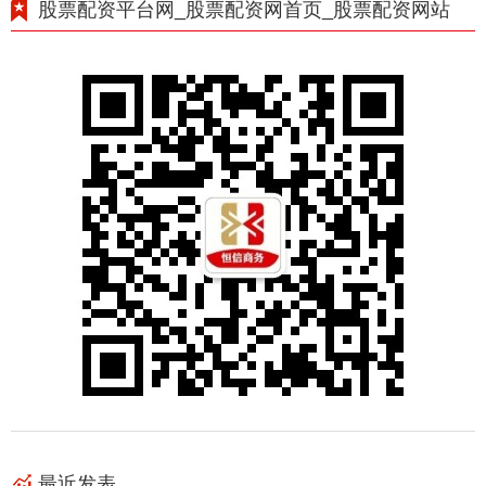
股票配资平台网_股票配资网首页_股票配资网站
最近发表