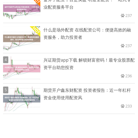
业配资服务平台
237
什么是场外配资 在线配资公司：便捷高效的融
资服务，助力投资者
237
4
兴证期货app下载 解锁财富密码！最专业股票配
资平台助您投资
236
5
期货开户鑫东财配资 投资者报告：近一年杠杆
资金使用使用配资风
233