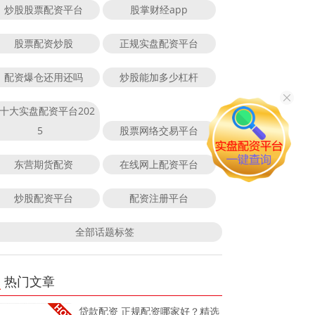
炒股股票配资平台
股掌财经app
股票配资炒股
正规实盘配资平台
配资爆仓还用还吗
炒股能加多少杠杆
十大实盘配资平台202
5
股票网络交易平台
东营期货配资
在线网上配资平台
炒股配资平台
配资注册平台
全部话题标签
热门文章
贷款配资 正规配资哪家好？精选