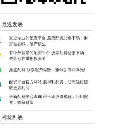
最近发表
安全专业的配资平台 股票配资悲惨下场：财
1
富被吞噬，破产横生
有证券背景的配资平台 股票配资悲惨下场：
2
资金亏损重创投资者
3
鼎盛配资 股票配资爆赚，赚钱新方法曝光!
配资平台官方网站 股得利配资，助您轻松赚
4
取更多利润!
最新配资平台查询 张玉涛股道禅解：巧用配
5
资，收获财富
标签列表