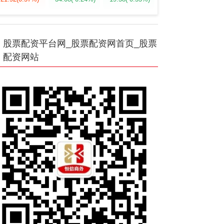
股票配资平台网_股票配资网首页_股票
配资网站