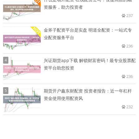
资服务，助力投资者
237
金斧子配资平台是实盘 明道全配资：一站式专
业配资服务平台
236
4
兴证期货app下载 解锁财富密码！最专业股票配
资平台助您投资
236
5
期货开户鑫东财配资 投资者报告：近一年杠杆
资金使用使用配资风
232