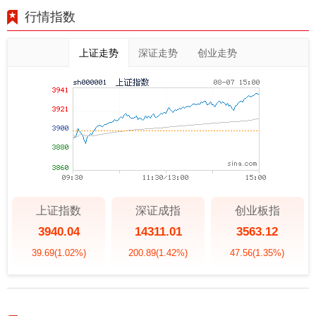
行情指数
上证走势
深证走势
创业走势
上证指数
深证成指
创业板指
3940.04
14311.01
3563.12
39.69
(1.02%)
200.89
(1.42%)
47.56
(1.35%)