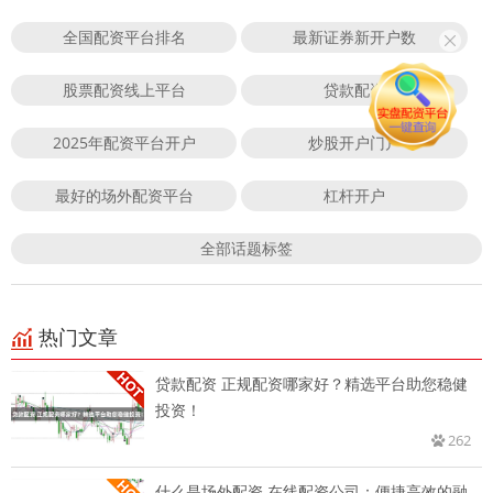
全国配资平台排名
最新证券新开户数
股票配资线上平台
贷款配资
2025年配资平台开户
炒股开户门户
最好的场外配资平台
杠杆开户
全部话题标签
热门文章
贷款配资 正规配资哪家好？精选平台助您稳健
投资！
262
什么是场外配资 在线配资公司：便捷高效的融