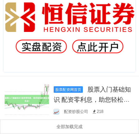
股票入门基础知
股票配资网首页
识 配资零利息，助您轻松把
握投资机会！
配资炒股公司
218
全部加载完成